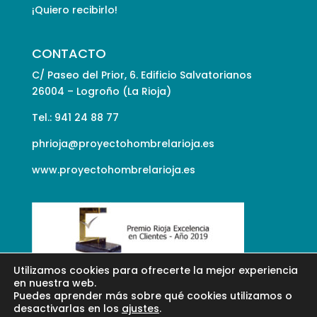
¡Quiero recibirlo!
CONTACTO
C/ Paseo del Prior, 6. Edificio Salvatorianos
26004 – Logroño (La Rioja)
Tel.: 941 24 88 77
phrioja@proyectohombrelarioja.es
www.proyectohombrelarioja.es
Utilizamos cookies para ofrecerte la mejor experiencia
en nuestra web.
Puedes aprender más sobre qué cookies utilizamos o
desactivarlas en los
ajustes
.