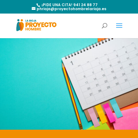
¡PIDE UNA CITA! 941 24 88 77
phrioja@proyectohombrelarioja.es