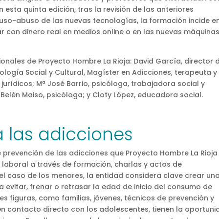
n esta quinta edición, tras la revisión de las anteriores
 uso-abuso de las nuevas tecnologías, la formación incide e
r con dinero real en medios online o en las nuevas máquina
onales de Proyecto Hombre La Rioja: David García, director d
ología Social y Cultural, Magíster en Adicciones, terapeuta y
urídicos; Mª José Barrio, psicóloga, trabajadora social y
 Belén Maiso, psicóloga; y Cloty López, educadora social.
 las adicciones
e prevención de las adicciones que Proyecto Hombre La Rioja
 y laboral a través de formación, charlas y actos de
n el caso de los menores, la entidad considera clave crear un
 evitar, frenar o retrasar la edad de inicio del consumo de
s figuras, como familias, jóvenes, técnicos de prevención y
n contacto directo con los adolescentes, tienen la oportun