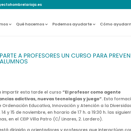
yectohombrelarioja.es
omos
Qué hacemos
Podemos ayudarte
Cómo ayudarn
PARTE A PROFESORES UN CURSO PARA PREVEN
 ALUMNOS
impartir esta tarde el curso
”El profesor como agente
ancias adictivas, nuevas tecnologías y juego”
. Esta formac
 Ordenación Educativa, Innovación y Atención a la Diversida
 14 y 15 de noviembre, en horario de 17 h. a 19:30 h. las siguien
as, en el CEIP Villa Patro (C/ Linares, 2. Lardero).
está dirigido a orientadores y profesores que interactúan co