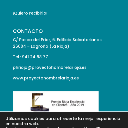
¡Quiero recibirlo!
CONTACTO
C/ Paseo del Prior, 6. Edificio Salvatorianos
26004 – Logroño (La Rioja)
Tel.: 941 24 88 77
phrioja@proyectohombrelarioja.es
www.proyectohombrelarioja.es
Utilizamos cookies para ofrecerte la mejor experiencia
en nuestra web.