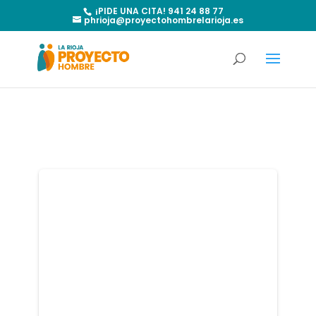
¡PIDE UNA CITA! 941 24 88 77
phrioja@proyectohombrelarioja.es