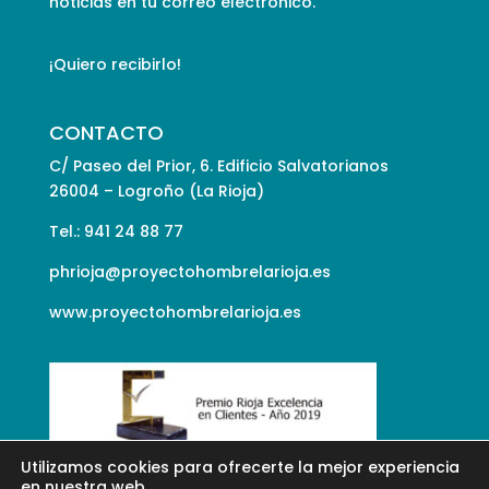
noticias en tu correo electrónico.
¡Quiero recibirlo!
CONTACTO
C/ Paseo del Prior, 6. Edificio Salvatorianos
26004 – Logroño (La Rioja)
Tel.: 941 24 88 77
phrioja@proyectohombrelarioja.es
www.proyectohombrelarioja.es
Utilizamos cookies para ofrecerte la mejor experiencia
en nuestra web.