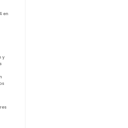
4 en
n y
s
n
los
a
tres
n