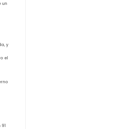
e un
a
da, y
o el
erno
 91