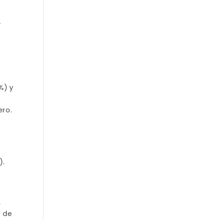
y
s
%) y
ero.
).
,
a de