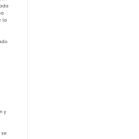
nada
na
 la
mado
n y
 se