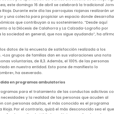
ea, este domingo 16 de abril se celebrará la tradicional Jor
ioja. Durante este día las parroquias riojanas realizarán u
r y una colecta para propiciar un espacio donde desarrollar
nómicas que contribuyan a su sostenimiento. “Desde aquí
nto a la Diócesis de Calahorra y La Calzada-Logroño por
a la sociedad en general, que nos sigue ayudando”, ha afir
los datos de la encuesta de satisfacción realizada a los
s. «Los grupos de familias dan en sus valoraciones una nota
rsonas voluntarias, de 8,3. Además, el 100% de las personas
riado en nuestra entidad. Esto pone de manifiesto lo
Hombre», ha aseverado.
tendida en programas ambulatorios
ogramas para el tratamiento de las conductas adictivas co
 necesidades y la realidad de las personas que acuden al
nción con personas adultas, el más conocido es el programa
La Rioja. Por el contrario, quizá el más desconocido sea el que