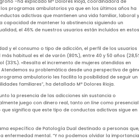
Logroño –ha explicado Mª Dolores Rioja, coordinadora de
los programas ambulatorios ya que en los últimos años ha
uctas adictivas que mantienen una vida familiar, laboral 
 la capacidad de mantener la abstinencia siguiendo un
ualidad, el 46% de nuestros usuarios están incluidos en esto
d y el consumo o tipo de adicción, el perfil de los usuarios
il más habitual es el de varón (80%), entre 40 y 50 años (28,5
ol (33%). «Resalta el incremento de mujeres atendidas en
%. Atendemos su problemática desde una perspectiva de gén
programa ambulatorio les facilita la posibilidad de seguir un
idades familiares”, ha detallado Mª Dolores Rioja.
nto la presencia de las adicciones sin sustancia o
mente juego con dinero real, tanto
on line
como presencial
o que significa que este tipo de conductas adictivas sigue en
ama específico de Patología Dual destinado a personas que
na enfermedad mental. “Y no podemos olvidar la importanci