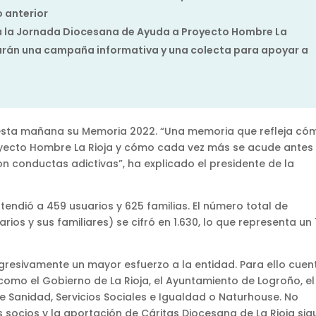
 anterior
rá la Jornada Diocesana de Ayuda a Proyecto Hombre La
izarán una campaña informativa y una colecta para apoyar a
esta mañana su Memoria 2022. “Una memoria que refleja có
yecto Hombre La Rioja y cómo cada vez más se acude antes
 conductas adictivas”, ha explicado el presidente de la
endió a 459 usuarios y 625 familias. El número total de
ios y sus familiares) se cifró en 1.630, lo que representa un 
gresivamente un mayor esfuerzo a la entidad. Para ello cuen
como el Gobierno de La Rioja, el Ayuntamiento de Logroño, el
e Sanidad, Servicios Sociales e Igualdad o Naturhouse. No
s socios y la aportación de Cáritas Diocesana de La Rioja si