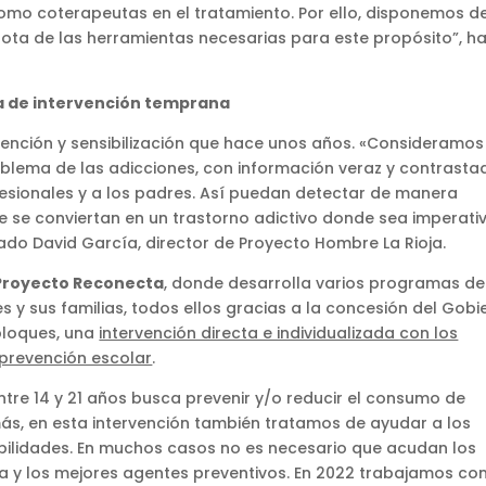
omo coterapeutas en el tratamiento. Por ello, disponemos d
ta de las herramientas necesarias para este propósito”, h
ta de intervención temprana
ención y sensibilización que hace unos años. «Consideramos
problema de las adicciones, con información veraz y contrasta
fesionales y a los padres. Así puedan detectar de manera
 se conviertan en un trastorno adictivo donde sea imperativ
ado David García, director de Proyecto Hombre La Rioja.
Proyecto Reconecta
, donde desarrolla varios programas de
 y sus familias, todos ellos gracias a la concesión del Gobi
 bloques, una
intervención directa e individualizada con los
prevención escolar
.
re 14 y 21 años busca prevenir y/o reducir el consumo de
ás, en esta intervención también tratamos de ayudar a los
abilidades. En muchos casos no es necesario que acudan los
ia y los mejores agentes preventivos. En 2022 trabajamos con