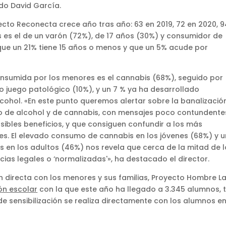
ado David García.
ecto Reconecta crece año tras año: 63 en 2019, 72 en 2020, 9
nes es el de un varón (72%), de 17 años (30%) y consumidor de
que un 21% tiene 15 años o menos y que un 5% acude por
nsumida por los menores es el cannabis (68%), seguido por
 juego patológico (10%), y un 7 % ya ha desarrollado
hol. «En este punto queremos alertar sobre la banalizació
o de alcohol y de cannabis, con mensajes poco contundente
sibles beneficios, y que consiguen confundir a los más
es. El elevado consumo de cannabis en los jóvenes (68%) y u
s en los adultos (46%) nos revela que cerca de la mitad de 
ias legales o ‘normalizadas'», ha destacado el director.
n directa con los menores y sus familias, Proyecto Hombre L
ón escolar
con la que este año ha llegado a 3.345 alumnos, 
e sensibilización se realiza directamente con los alumnos e